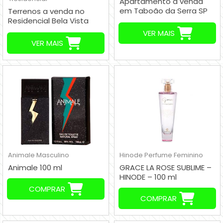
Apartamento a venda
em Taboão da Serra SP
Terrenos a venda no
Brasil R$ 180.000,00
Residencial Bela Vista
Embu-Guaçu - SP
VER MAIS
VER MAIS
Animale
Masculino
Hinode
Perfume Feminino
Animale 100 ml
GRACE LA ROSE SUBLIME –
HINODE – 100 ml
COMPRAR
COMPRAR