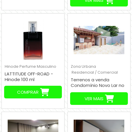
VER MAIS
Hinode
Perfume Masculino
Zona Urbana
Residencial / Comercial
LATTITUDE OFF-ROAD -
Hinode 100 ml
Terrenos a venda
Condomínio Novo Lar no
Vila Calu em Loteamento
COMPRAR
com Escritura, Região J.
VER MAIS
Ângela Zona Sul de São
Paulo - SP - Anunciante
Gil 00 55 11 95806 6272 / 11
9 7138 7520