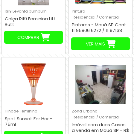
Ri19
Levanta bumbum
Pintura
Residencial / Comercial
Calça Ri19 Feminina Lift
Butt
Pintores - Mauá SP Cont
11 95806 6272 / 11 97138
7520
COMPRAR
VER MAIS
Hinode
Feminino
Zona Urbana
Residencial / Comercial
Spot Sunset For Her -
75ml
Imóvel com duas Casas
a venda em Mauá SP - R$