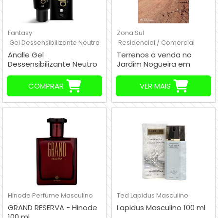
Fantasy
Zona Sul
Gel Dessensibilizante Neutro
Residencial / Comercial
Analle Gel
Terrenos a venda no
Dessensibilizante Neutro
Jardim Nogueira em
15g
Loteamento com
Documentação,
COMPRAR
VER MAIS
Itapecerica da Serra - SP
Hinode
Perfume Masculino
Ted Lapidus
Masculino
GRAND RESERVA - Hinode
Lapidus Masculino 100 ml
100 ml