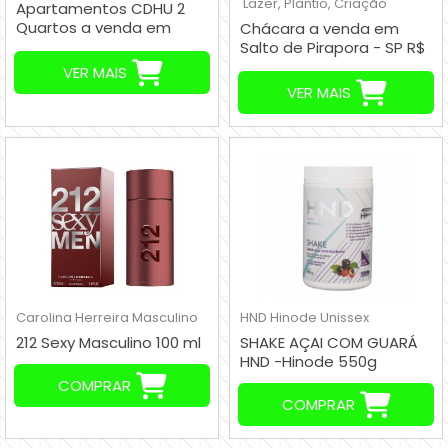
Lazer, Plantio, Criação
Apartamentos CDHU 2
Quartos a venda em
Chácara a venda em
Mauá SP Brasil
Salto de Pirapora - SP R$
160.000,00
VER MAIS
VER MAIS
Carolina Herreira
Masculino
HND Hinode
Unissex
212 Sexy Masculino 100 ml
SHAKE AÇAI COM GUARÁ
HND -Hinode 550g
COMPRAR
COMPRAR