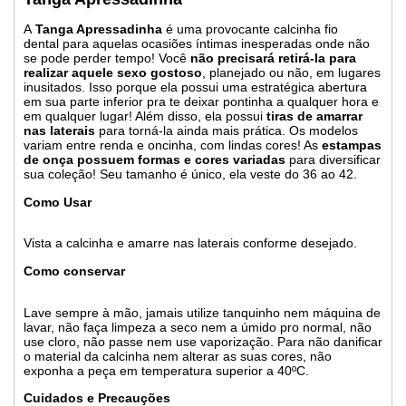
A
Tanga Apressadinha
é uma provocante calcinha fio
dental para aquelas ocasiões íntimas inesperadas onde não
se pode perder tempo! Você
não precisará retirá-la para
realizar aquele sexo gostoso
, planejado ou não, em lugares
inusitados. Isso porque ela possui uma estratégica abertura
em sua parte inferior pra te deixar pontinha a qualquer hora e
em qualquer lugar! Além disso, ela possui
tiras de amarrar
nas laterais
para torná-la ainda mais prática. Os modelos
variam entre renda e oncinha, com lindas cores! As
estampas
de onça possuem formas e cores variadas
para diversificar
sua coleção! Seu tamanho é único, ela veste do 36 ao 42.
Como Usar
Vista a calcinha e amarre nas laterais conforme desejado.
Como conservar
Lave sempre à mão, jamais utilize tanquinho nem máquina de
lavar, não faça limpeza a seco nem a úmido pro normal, não
use cloro, não passe nem use vaporização. Para não danificar
o material da calcinha nem alterar as suas cores, não
exponha a peça em temperatura superior a 40ºC.
Cuidados e Precauções