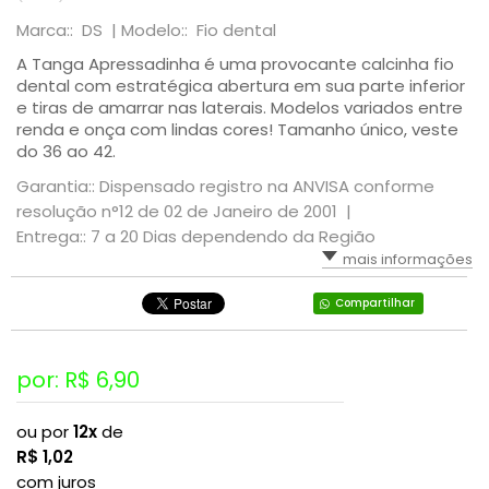
Marca:: DS |
Modelo:: Fio dental
BANDAS
MERCADO DE APOSTAS
A Tanga Apressadinha é uma provocante calcinha fio
dental com estratégica abertura em sua parte inferior
DJS
INSTITUIÇÕES PUBLICAS
e tiras de amarrar nas laterais. Modelos variados entre
renda e onça com lindas cores! Tamanho único, veste
do 36 ao 42.
Garantia:: Dispensado registro na ANVISA conforme
resolução n°12 de 02 de Janeiro de 2001 |
Entrega:: 7 a 20 Dias dependendo da Região
mais informações
Compartilhar
por: R$
6,90
ou por
12x
de
R$
1,02
com juros