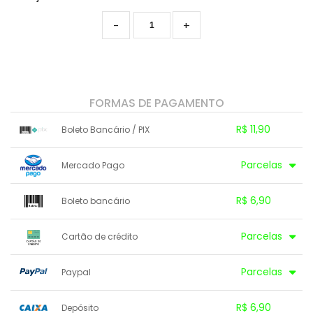
-
+
FORMAS DE PAGAMENTO
R$ 11,90
Boleto Bancário / PIX
1x sem juros de R$ 11,90
.
.
.
.
Parcelas
Mercado Pago
.
.
.
.
.
.
.
1x sem juros de R$ 6,90
.
.
.
.
R$ 6,90
Boleto bancário
.
.
.
.
.
.
.
x sem juros de R$ 0,00
.
.
.
.
Parcelas
Cartão de crédito
.
.
.
.
.
.
.
1x sem juros de R$ 6,90
.
.
.
.
Parcelas
Paypal
.
.
.
.
.
.
.
1x sem juros de R$ 6,90
.
.
.
.
R$ 6,90
Depósito
.
.