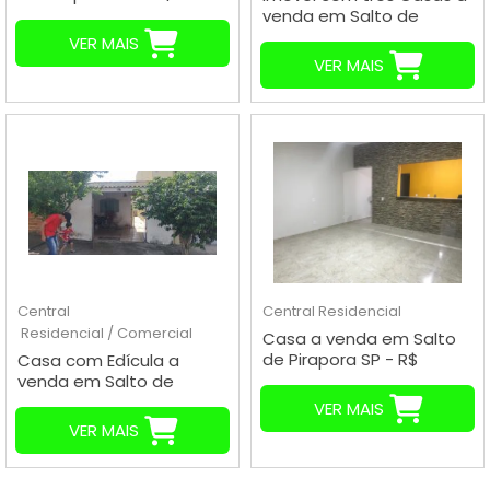
420,000,00
venda em Salto de
BANDAS
Pirapora SP - R$
MERCADO DE APOSTAS
VER MAIS
380,000,00
VER MAIS
DJS
INSTITUIÇÕES PUBLICAS
Central
Central
Residencial
Residencial / Comercial
Casa a venda em Salto
de Pirapora SP - R$
Casa com Edícula a
320,000,00
venda em Salto de
Pirapora SP - R$
VER MAIS
140,000,00
VER MAIS