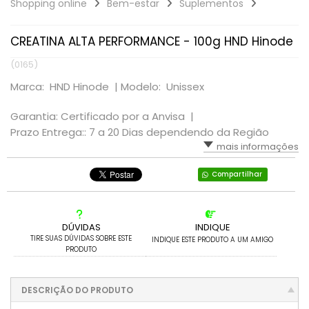
Shopping online
Bem-estar
Suplementos
BANDAS
MERCADO DE APOSTAS
CREATINA ALTA PERFORMANCE - 100g HND Hinode
DJS
INSTITUIÇÕES PUBLICAS
(0165)
Marca: HND Hinode |
Modelo: Unissex
Garantia: Certificado por a Anvisa |
Prazo Entrega:: 7 a 20 Dias dependendo da Região
mais informações
Compartilhar
DÚVIDAS
INDIQUE
TIRE SUAS DÚVIDAS SOBRE ESTE
INDIQUE ESTE PRODUTO A UM AMIGO
PRODUTO
DESCRIÇÃO DO PRODUTO