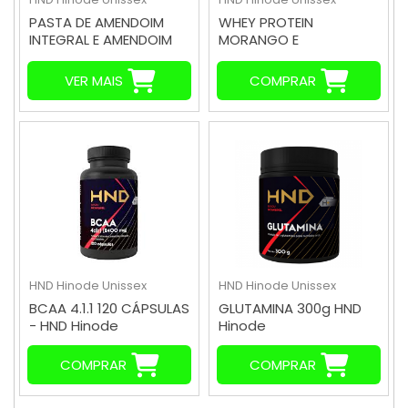
PASTA DE AMENDOIM
WHEY PROTEIN
INTEGRAL E AMENDOIM
MORANGO E
INTEGRAL COM CACAU
CHOCOLATE 908g HND
500G - HND Hinode
Hinode
VER MAIS
COMPRAR
HND Hinode
Unissex
HND Hinode
Unissex
BCAA 4.1.1 120 CÁPSULAS
GLUTAMINA 300g HND
- HND Hinode
Hinode
COMPRAR
COMPRAR