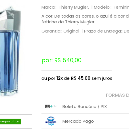
Marca:: Thierry Mugler. |
Modelo:: Femini
A cor: De todas as cores, o azul é a cor d
fetiche de Thierry Mugler.
Garantia:: Original |
Prazo de Entrega:: 
por: R$
540,00
ou por
12x
de
R$
45,00
sem juros
FORMAS 
Boleto Bancário / PIX
1x sem juros de R$ 545,00
.
.
.
.
Mercado Pago
.
ompartilhar
.