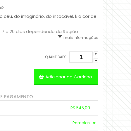
no
o céu, do imaginário, do intocável. É a cor de
De 7 a 20 dias dependendo da Região
mais informações
+
QUANTIDADE
-
Adicionar ao Carrinho
DE PAGAMENTO
R$ 545,00
.
.
.
.
Parcelas
.