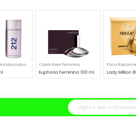
RAR
COMPRAR
COMP
ira
Masculino
Calvin Klein
Feminino
Paco Rabann
ml
Euphoria Feminino 100 ml
Lady Million 